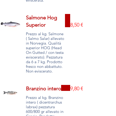
eviscerata.
Salmone Hog
Superior
8,50 €
Prezzo al kg. Salmone
( Salmo Salar) allevato
in Norvegia. Qualità
superior HOG (Head
On Gutted / con testa
eviscerato). Pezzatura
da 6 a 7 kg. Prodotto
fresco non abbattuto.
Non eviscerato.
Branzino intero
9,80 €
Prezzo al kg. Branzino
intero ( dicentrarchus
labrax) pezzatura
600/800 gr allevato in