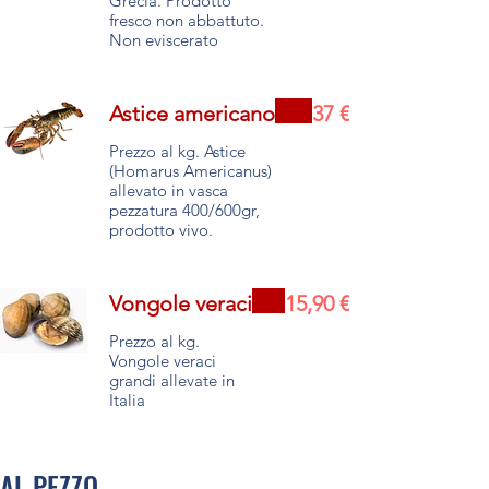
Grecia. Prodotto
fresco non abbattuto.
Non eviscerato
Astice americano
37 €
Prezzo al kg. Astice
(Homarus Americanus)
allevato in vasca
pezzatura 400/600gr,
prodotto vivo.
Vongole veraci
15,90 €
Prezzo al kg.
Vongole veraci
grandi allevate in
Italia
AL PEZZO