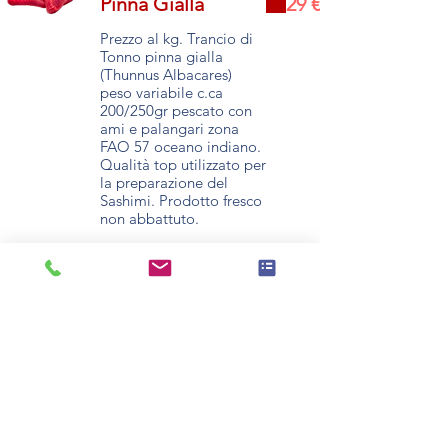
Pinna Gialla
29 €
Prezzo al kg. Trancio di
Tonno pinna gialla
(Thunnus Albacares)
peso variabile c.ca
200/250gr pescato con
ami e palangari zona
FAO 57 oceano indiano.
Qualità top utilizzato per
la preparazione del
Sashimi. Prodotto fresco
non abbattuto.
Orata Intera
8,20 €
Prezzo al kg. Orata
intera (sparus aurata )
pezzatura 600/800 gr
allevata in Grecia.
Prodotto fresco non
abbattuto. Non
eviscerata.