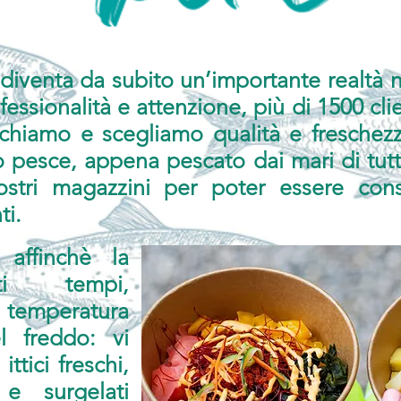
diventa da subito un’importante realtà n
essionalità e attenzione, più di 1500 clien
chiamo e scegliamo qualità e freschezz
ro pesce, appena pescato dai mari di tutt
ostri magazzini per poter essere con
ti.
affinchè la
tti tempi,
temperatura
l freddo: vi
ittici freschi,
 e surgelati