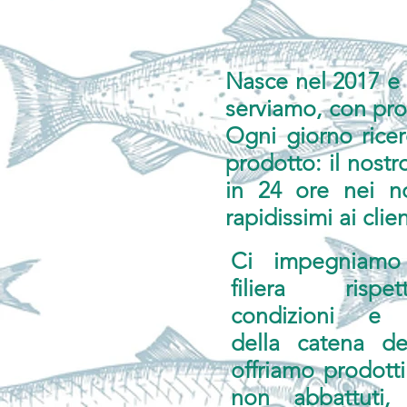
Nasce nel 2017 e 
serviamo, con prof
Ogni giorno ricer
prodotto: il nost
in 24 ore nei n
rapidissimi ai clien
Ci impegniamo 
filiera rispe
condizioni e 
della catena de
offriamo prodotti 
non abbattuti,