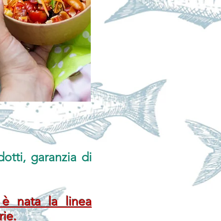
dotti, garanzia di
 è nata la linea
rie.