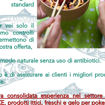
 standard
 voi solo il
amo controlli
permettono di
ostra offerta,
 modo naturale senza uso di antibiotici.
o è di assicurare ai clienti i migliori pro
e.
ra consolidata esperienza nel settore
prodotti ittici, freschi e gelo per poke