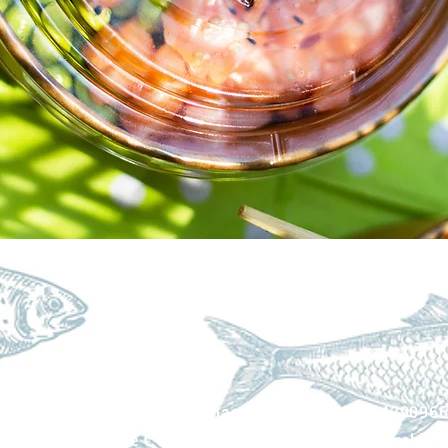
Delle Querce, 3, 20020 Magnago MI – P.IVA 0984429096
Capitale sociale € 150.000,00 i.v. – info@mifoodsrl.it