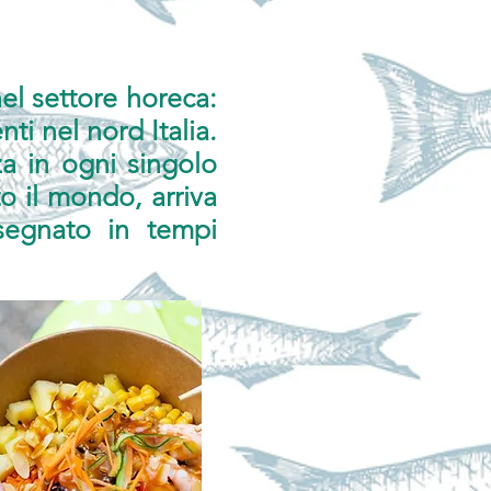
el settore horeca:
ti nel nord Italia.
a in ogni singolo
o il mondo, arriva
segnato in tempi