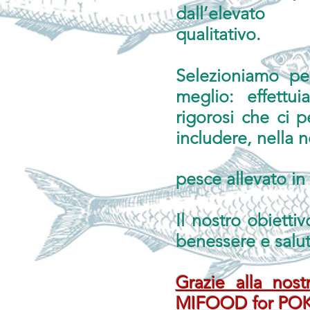
dall’elevato
qualitativo.
Selezioniamo per
meglio: effettui
rigorosi che ci 
includere, nella n
pesce allevato in
Il nostro obiettiv
benessere e salut
Grazie alla nost
MIFOOD for POKE, 